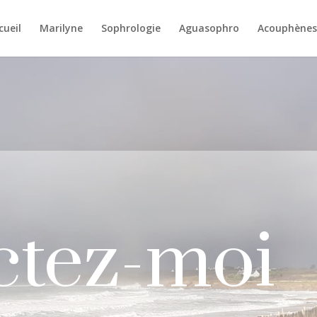
cueil
Marilyne
Sophrologie
Aguasophro
Acouphènes
ctez-moi